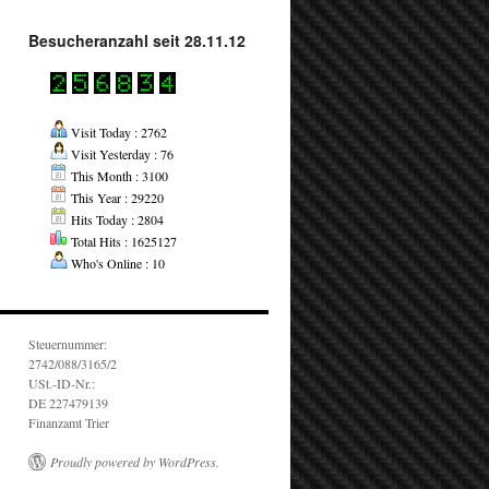
Besucheranzahl seit 28.11.12
Visit Today : 2762
Visit Yesterday : 76
This Month : 3100
This Year : 29220
Hits Today : 2804
Total Hits : 1625127
Who's Online : 10
Steuernummer:
2742/088/3165/2
USt.-ID-Nr.:
DE 227479139
Finanzamt Trier
Proudly powered by WordPress.