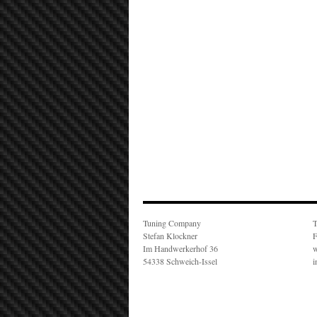
Tuning Company
T
Stefan Klockner
F
Im Handwerkerhof 36
w
54338 Schweich-Issel
i