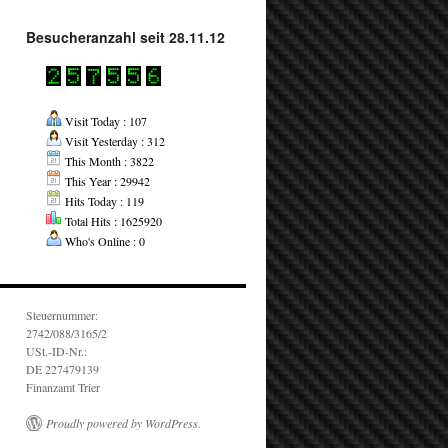
Besucheranzahl seit 28.11.12
Visit Today : 107
Visit Yesterday : 312
This Month : 3822
This Year : 29942
Hits Today : 119
Total Hits : 1625920
Who's Online : 0
Steuernummer:
2742/088/3165/2
USt.-ID-Nr.:
DE 227479139
Finanzamt Trier
Proudly powered by WordPress.