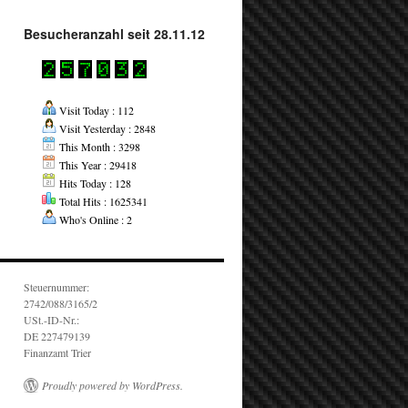
Besucheranzahl seit 28.11.12
Visit Today : 112
Visit Yesterday : 2848
This Month : 3298
This Year : 29418
Hits Today : 128
Total Hits : 1625341
Who's Online : 2
Steuernummer:
2742/088/3165/2
USt.-ID-Nr.:
DE 227479139
Finanzamt Trier
Proudly powered by WordPress.