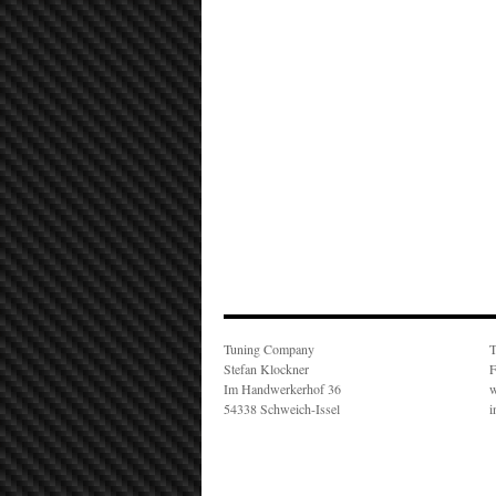
Tuning Company
T
Stefan Klockner
F
Im Handwerkerhof 36
w
54338 Schweich-Issel
i