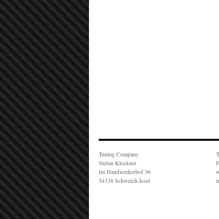
Tuning Company
T
Stefan Klockner
F
Im Handwerkerhof 36
w
54338 Schweich-Issel
i