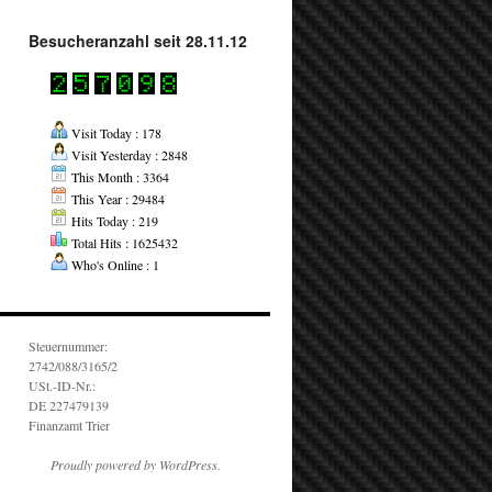
Besucheranzahl seit 28.11.12
Visit Today : 178
Visit Yesterday : 2848
This Month : 3364
This Year : 29484
Hits Today : 219
Total Hits : 1625432
Who's Online : 1
Steuernummer:
2742/088/3165/2
USt.-ID-Nr.:
DE 227479139
Finanzamt Trier
Proudly powered by WordPress.