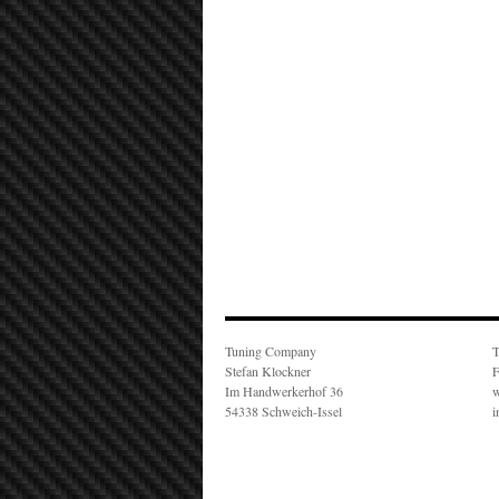
Tuning Company
T
Stefan Klockner
F
Im Handwerkerhof 36
w
54338 Schweich-Issel
i