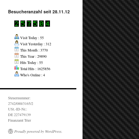
Besucheranzahl seit 28.11.12
Visit Today : 55
Visit Yesterday : 312
This Month : 3770
This Year : 29890
Hits Today : 55
Total Hits : 1625856
Who's Online : 4
Steuernummer:
2742/088/3165/2
USt.-ID-Nr.:
DE 227479139
Finanzamt Trier
Proudly powered by WordPress.