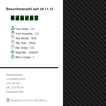
Besucheranzahl seit 28.11.12
Visit Today : 121
Visit Yesterday : 312
This Month : 3836
This Year : 29956
Hits Today : 234
Total Hits : 1626035
Who's Online : 1
Steuernummer:
2742/088/3165/2
USt.-ID-Nr.:
DE 227479139
Finanzamt Trier
Proudly powered by WordPress.