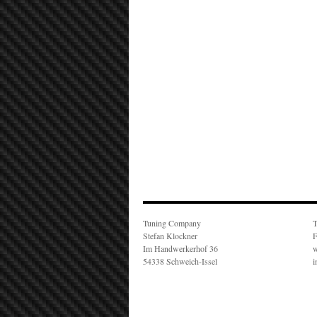
Tuning Company
T
Stefan Klockner
F
Im Handwerkerhof 36
w
54338 Schweich-Issel
i